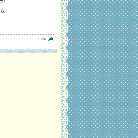
、税
>>next