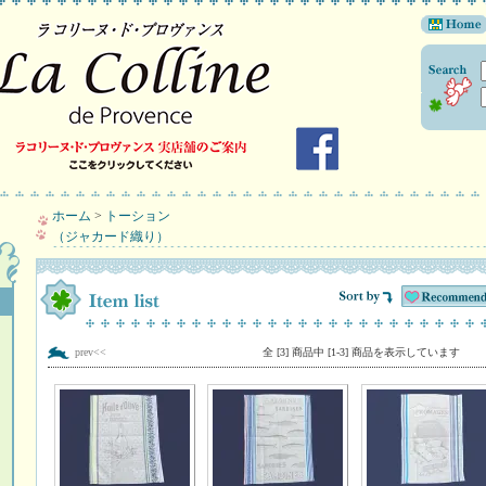
ホーム
>
トーション
（ジャカード織り）
prev<<
全 [3] 商品中 [1-3] 商品を表示しています